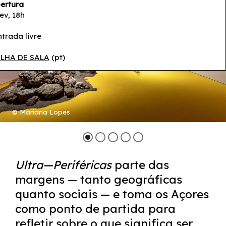
ertura
fev, 18h
ntrada livre
LHA DE SALA
(pt)
© Mariana Lopes
Ultra—Periféricas
parte das
margens — tanto geográficas
quanto sociais — e toma os Açores
como ponto de partida para
refletir sobre o que significa ser