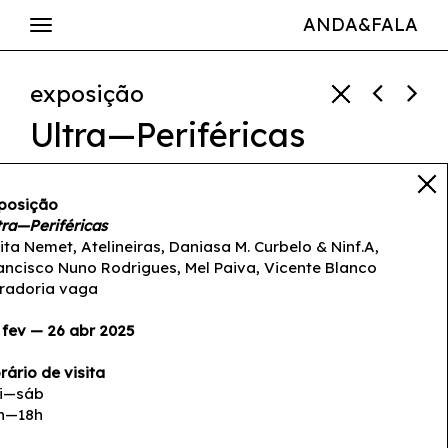
ANDA&FALA
exposição
Ultra—Periféricas
Anita
Nemet/UNIVERSALITA
posição
tra—Periféricas
STUDIO
,
Atelineiras
,
Daniasa
ita Nemet, Atelineiras, Daniasa M. Curbelo & Ninf.A,
M. Curbelo & Ninf.A
,
ancisco Nuno Rodrigues, Mel Paiva, Vicente Blanco
Francisco Nuno Rodrigues
,
radoria vaga
Mel Paiva
,
Vicente Blanco
 fev — 26 abr 2025
08 fev — 26 abr 2025
rário de visita
i—sáb
h—18h