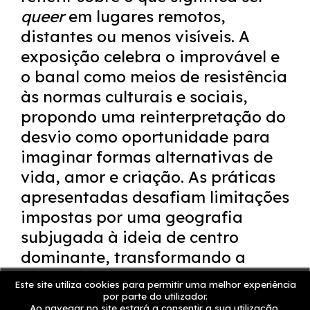
queer
em lugares remotos,
distantes ou menos visíveis. A
exposição celebra o improvável e
o banal como meios de resistência
às normas culturais e sociais,
propondo uma reinterpretação do
desvio como oportunidade para
imaginar formas alternativas de
vida, amor e criação. As práticas
apresentadas desafiam limitações
impostas por uma geografia
subjugada à ideia de centro
dominante, transformando a
distância que dele nos afasta num
Este site utiliza cookies para permitir uma melhor experiência
espaço de experimentação e
por parte do utilizador.
Ao navegar no site estará a consentir a sua utilização.