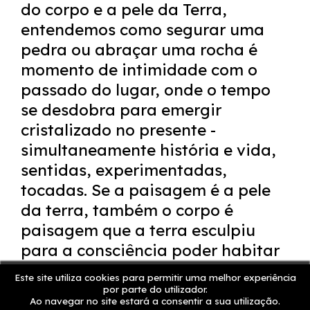
do corpo e a pele da Terra,
entendemos como segurar uma
pedra ou abraçar uma rocha é
momento de intimidade com o
passado do lugar, onde o tempo
se desdobra para emergir
cristalizado no presente -
simultaneamente história e vida,
sentidas, experimentadas,
tocadas. Se a paisagem é a pele
da terra, também o corpo é
paisagem que a terra esculpiu
para a consciência poder habitar
o mundo, e em cada pedra como
Este site utiliza cookies para permitir uma melhor experiência
em cada mão há constelações de
por parte do utilizador.
Ao navegar no site estará a consentir a sua utilização.