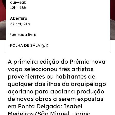
qui—sáb
12h—18h
Abertura
27 set, 21h
*entrada livre
© Mariana Lopes
FOLHA DE SALA
(pt)
A primeira edição do Prémio nova
vaga seleccionou três artistas
provenientes ou habitantes de
qualquer das ilhas do arquipélago
açoriano para apoiar a produção
de novas obras a serem expostas
em Ponta Delgada: Isabel
Medeiros (São Miguel, Joana