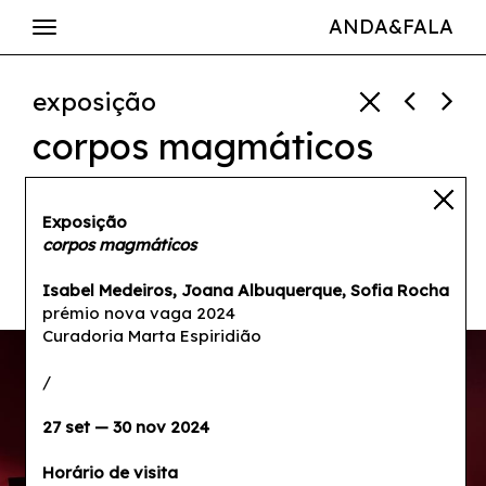
ANDA&FALA
exposição
corpos magmáticos
Isabel Medeiros
,
Joana
Albuquerque
,
Marta
Exposição
corpos magmáticos
Espiridião
,
Sofia Rocha
27 set — 30 nov 2024
Isabel Medeiros, Joana Albuquerque, Sofia Rocha
prémio nova vaga 2024
Curadoria Marta Espiridião
/
27 set — 30 nov 2024
Horário de visita