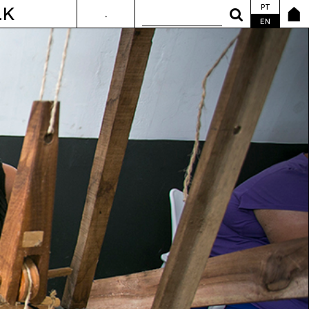
PT
LK
.
ANDA&FALA
EN