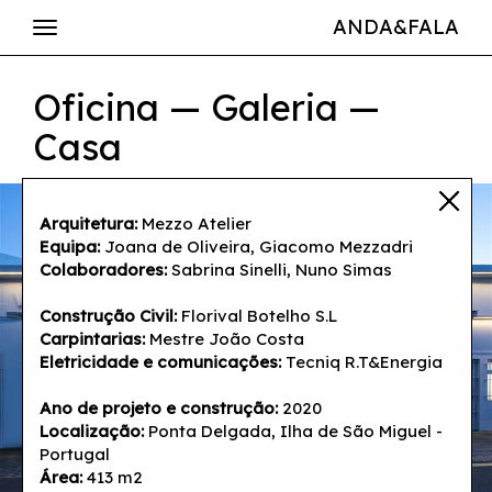
ANDA&FALA
Oficina — Galeria —
Casa
Arquitetura:
Mezzo Atelier
Equipa:
Joana de Oliveira, Giacomo Mezzadri
Colaboradores:
Sabrina Sinelli, Nuno Simas
Construção Civil:
Florival Botelho S.L
Carpintarias:
Mestre João Costa
Eletricidade e comunicações:
Tecniq R.T&Energia
Ano de projeto e construção:
2020
Localização:
Ponta Delgada, Ilha de São Miguel -
Portugal
Área:
413 m2
© Alexander Bogorodskiy