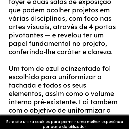
foyer e duas salas de exposição
que podem acolher projetos em
várias disciplinas, com foco nas
artes visuais, através de 4 portas
pivotantes — e revelou ter um
papel fundamental no projeto,
conferindo-lhe caráter e clareza.
Um tom de azul acinzentado foi
escolhido para uniformizar a
fachada e todos os seus
elementos, assim como o volume
interno pré-existente. Foi também
com o objetivo de uniformizar o
interior, que se pintou de preto
Este site utiliza cookies para permitir uma melhor experiência
mate todo o teto e elementos
por parte do utilizador.