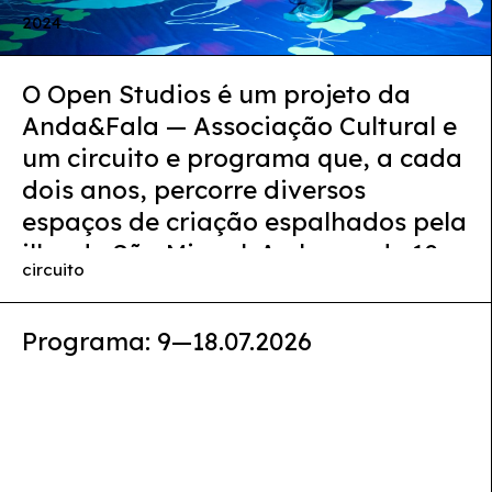
2024
O Open Studios é um projeto da
Anda&Fala — Associação Cultural e
um circuito e programa que, a cada
dois anos, percorre diversos
espaços de criação espalhados pela
ilha de São Miguel. Ao longo de 10
circuito
dias, ateliers de artistas e criadores
e galerias independentes abrem as
Programa: 9—18.07.2026
suas portas ao público com
workshops, exposições, conversas,
performances e festas.