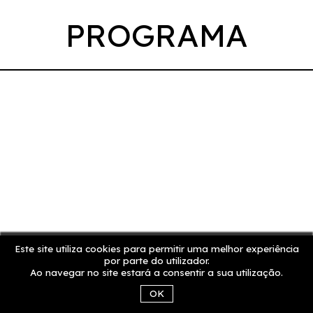
PROGRAMA
Este site utiliza cookies para permitir uma melhor experiência
por parte do utilizador.
Ao navegar no site estará a consentir a sua utilização.
OK