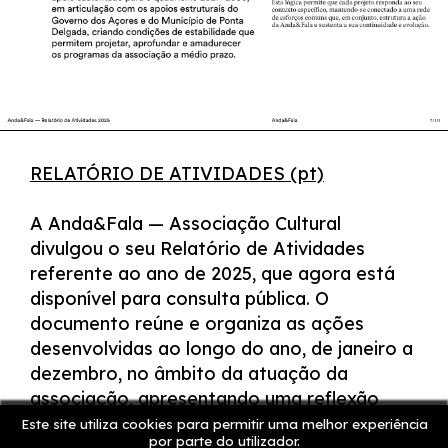
RELATÓRIO DE ATIVIDADES (pt)
A Anda&Fala — Associação Cultural
divulgou o seu Relatório de Atividades
referente ao ano de 2025, que agora está
disponível para consulta pública. O
documento reúne e organiza as ações
desenvolvidas ao longo do ano, de janeiro a
dezembro, no âmbito da atuação da
associação, apresentando uma reflexão
sobre o plano de trabalho e a execução das
Este site utiliza cookies para permitir uma melhor experiência
por parte do utilizador.