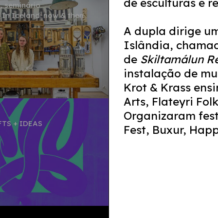
de esculturas e re
, seminário
In Iceland: now & then
A dupla dirige u
Islândia, cham
de
Skiltamálun R
instalação de mur
Krot & Krass ens
Arts, Flateyri Fol
Organizaram fest
FTS + IDEAS
Fest, Buxur, Happ