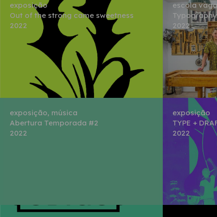
exposição
escola vaga
Out of the strong came sweetness
Typography 
2022
2022
exposição, música
exposição
Abertura Temporada #2
TYPE + DRA
2022
2022