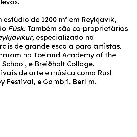
levos.
m estúdio de 1200 m² em Reykjavík,
ado
Fúsk
. Também são co-proprietários
eykjavíkur
, especializado na
ais de grande escala para artistas.
inaram na Iceland Academy of the
k School, e Breiðholt Collage.
ivais de arte e música como Rusl
y Festival, e Gambri, Berlim.