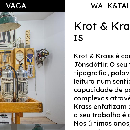
VAGA
WALK&TA
Krot & Kra
IS
Krot & Krass é co
Jónsdóttir. O seu
tipografia, palav
leitura num sent
capacidade de pa
complexas atravé
Krass enfatizam 
o seu trabalho é
Nos últimos anos,