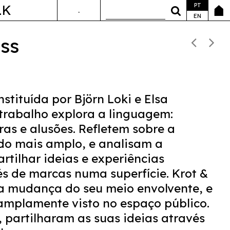
PT
LK
.
ANDA&FALA
EN
ss
nstituída por Björn Loki e Elsa
 trabalho explora a linguagem:
ras e alusões. Refletem sobre a
ido mais amplo, e analisam a
rtilhar ideias e experiências
s de marcas numa superfície. Krot &
a mudança do seu meio envolvente, e
 amplamente visto no espaço público.
 partilharam as suas ideias através