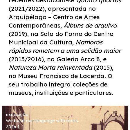
recentes destacam-se
Quatro quartos
(2021/2022), apresentada no
Arquipélago – Centro de Artes
Contemporâneas,
Álbuns de arquivo
(2019), na Sala do Forno do Centro
Municipal da Cultura,
Namoros
rápidos remetem a uma solidão maior
(2015/2016), na Galeria Arco 8, e
Natureza Morta reinventada
(2015),
no Museu Francisco de Lacerda. O
seu trabalho integra coleções de
museus, instituições e particulares.
exposição
We build our language with rocks
2026 I