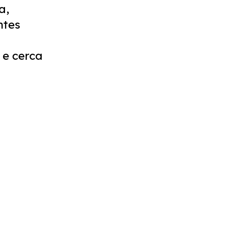
a,
ntes
 e cerca