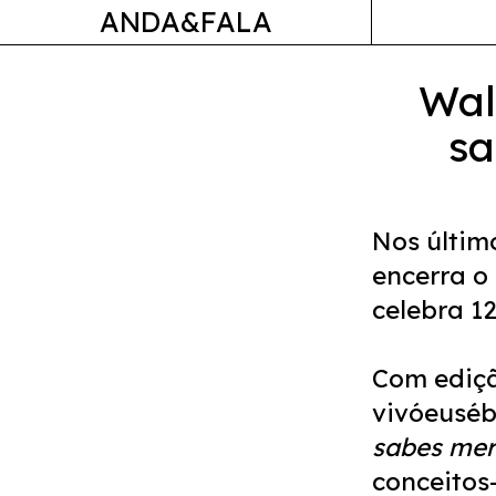
ANDA&FALA
Wal
sa
Nos últim
encerra o
celebra 1
Com ediçã
vivóeuséb
sabes mer
conceitos