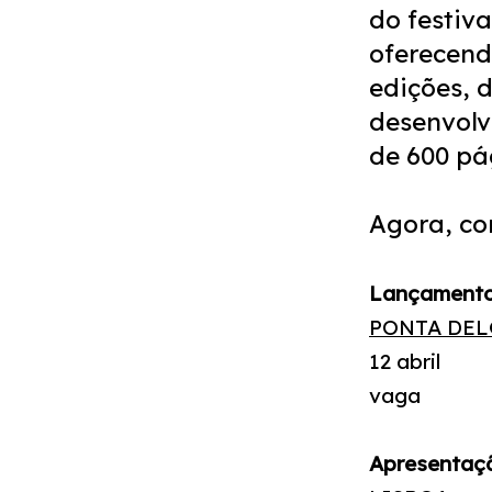
do festiva
oferecend
edições, 
desenvolv
de 600 pá
Agora, co
Lançament
PONTA DE
12 abril
vaga
Apresentaç