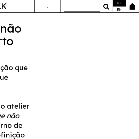
PT
LK
.
ANDA&FALA
EN
 não
rto
ação que
que
o atelier
ue não
orno de
finição