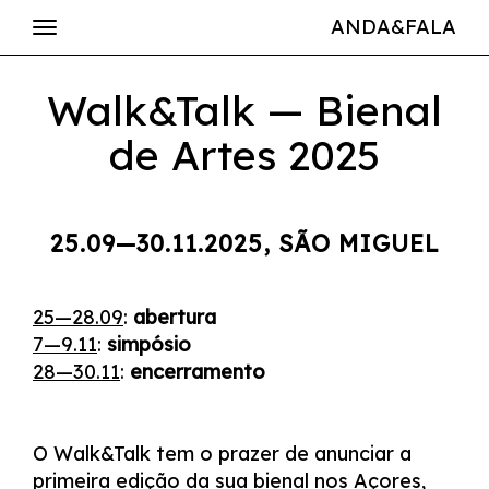
ANDA&FALA
Walk&Talk — Bienal
de Artes 2025
25.09—30.11.2025, SÃO MIGUEL
25—28.09
:
abertura
7—9.11
:
simpósio
28—30.11
:
encerramento
O Walk&Talk tem o prazer de anunciar a
primeira edição da sua bienal nos Açores,