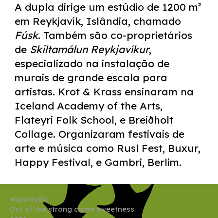
A dupla dirige um estúdio de 1200 m²
em Reykjavík, Islândia, chamado
Fúsk
. Também são co-proprietários
de
Skiltamálun Reykjavíkur
,
especializado na instalação de
murais de grande escala para
artistas. Krot & Krass ensinaram na
Iceland Academy of the Arts,
Flateyri Folk School, e Breiðholt
Collage. Organizaram festivais de
arte e música como Rusl Fest, Buxur,
Happy Festival, e Gambri, Berlim.
exposição
Out of the strong came sweetness