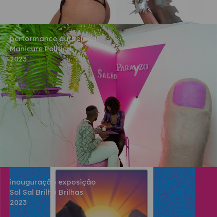
performance duracional
Manicure Política
2023
inauguração exposição
Sol Sal Brilho Brilhas
2023