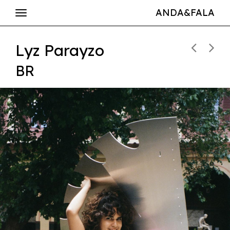
ANDA&FALA
Lyz Parayzo
BR