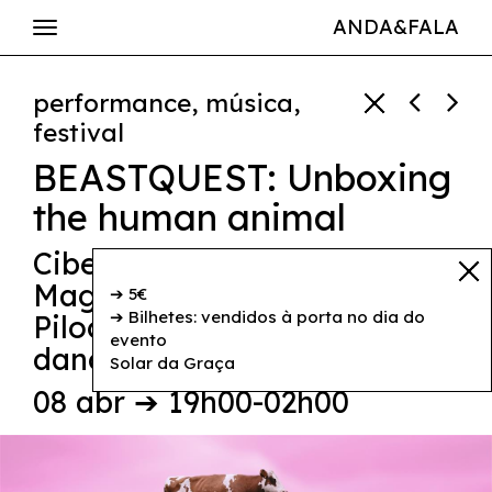
ANDA&FALA
performance, música,
festival
BEASTQUEST: Unboxing
the human animal
Cibelle Cavalli Bastos
,
Coco
Magnusson
,
Kolbeinn Hugi
,
➔ 5€
➔ Bilhetes: vendidos à porta no dia do
Pilocka Krach
,
Young boy
evento
dancing group
Solar da Graça
08 abr ➔ 19h00-02h00