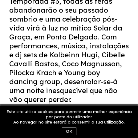
Temporada #3, todas as feras
abandonarão o seu passado
sombrio e uma celebração pós-
vida virá à luz no mítico Solar da
Graça, em Ponta Delgada. Com
performances, música, instalações
e dj sets de Kolbeinn Hugi, Cibelle
Cavalli Bastos, Coco Magnusson,
Pilocka Krach e Young boy
dancing group, desenrolar-se-á
uma noite inesquecível que não
vão querer perder.
Este site utiliza cookies para permitir uma melhor experiência
Venham libertar o vosso lado
por parte do utilizador.
Ao navegar no site estará a consentir a sua utilização.
animal connosco!
OK