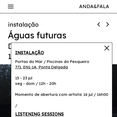
ANDA&FALA
instalação
Águas futuras
Diogo da Cruz
INSTALAÇÃO
16 jul / 16h
Portas do Mar / Piscinas do Pesqueiro
771, EN1-1A, Ponta Delgada
15 - 23 jul
seg - dom / 12h - 20h
Momento de abertura com artista: 16 jul / 16h00
/
LISTENING SESSIONS