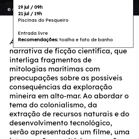
19 jul /
09h
© still,
Deep Sea Rising
21 jul / 19h
Piscinas do Pesqueiro
Entrada livre
Recomendações:
toalha e fato de banho
Águas futuras
propõe uma
narrativa de ficção científica, que
interliga fragmentos de
mitologias marítimas com
preocupações sobre as possíveis
consequências da exploração
mineira em alto-mar. Ao abordar o
tema do colonialismo, da
extração de recursos naturais e do
desenvolvimento tecnológico,
serão apresentados um filme, uma