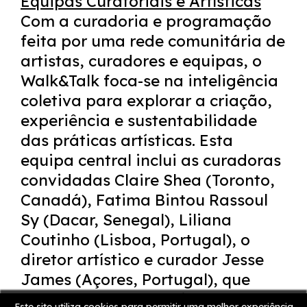
Equipas Curatoriais e Artísticas
Com a curadoria e programação
feita por uma rede comunitária de
artistas, curadores e equipas, o
Walk&Talk foca-se na inteligência
coletiva para explorar a criação,
experiência e sustentabilidade
das práticas artísticas. Esta
equipa central inclui as curadoras
convidadas Claire Shea (Toronto,
Canadá), Fatima Bintou Rassoul
Sy (Dacar, Senegal), Liliana
Coutinho (Lisboa, Portugal), o
diretor artístico e curador Jesse
James (Açores, Portugal), que
trabalham colaborativamente e se
Este site utiliza cookies para permitir uma melhor experiência