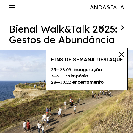
ANDA&FALA
Bienal Walk&Talk 2025:
Gestos de Abundância
FINS DE SEMANA DESTAQUE
25—28.09
:
inauguração
7—9 .11
:
simpósio
28—30.11
:
encerramento