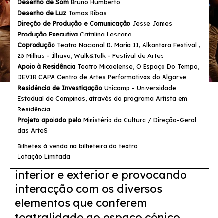
Desenho de Som
Bruno Humberto
Desenho de Luz
Tomas Ribas
Direção de Produção e Comunicação
Jesse James
Produção Executiva
Catalina Lescano
Coprodução
Teatro Nacional D. Maria II, Alkantara Festival ,
23 Milhas - Ílhavo, Walk&Talk - Festival de Artes
Apoio à Residência
Teatro Micaelense, O Espaço Do Tempo,
DEVIR CAPA Centro de Artes Performativas do Algarve
Residência de Investigação
Unicamp - Universidade
Estadual de Campinas, através do programa Artista em
O espectáculo ocupa o teatro na
Residência
sua multiplicidade, enquanto
Projeto apoiado
pelo
Ministério da Cultura / Direção-Geral
espaço que acolhe pessoas em
das ArteS
diferentes plataformas de
Bilhetes à venda na bilheteira do teatro
Lotação Limitada
operação, deslocando-se pelo seu
interior e exterior e provocando
interacção com os diversos
elementos que conferem
teatralidade ao espaço cénico.