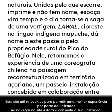
naturais. Unidos pelo que escorre,
imprime e não tem nome, espaço
vira tempo e o dia torna-se a saga
de uma vertigem.
LAWAL
, cipreste
na língua indígena mapuche, dá
nome a este passeio pela
propriedade rural do Pico do
Refúgio. Nele, retomamos a
experiência de uma coreógrafa
chilena na paisagem
recontextualizada em território
açoriano, um passeio-instalação
concebido em colaboração entre
Gustavo Ciríaco e o arquiteto
Este site utiliza cookies para permitir uma melhor experiência
Gonçalo Lopes em diálogo com
por parte do utilizador.
Ao navegar no site estará a consentir a sua utilização.