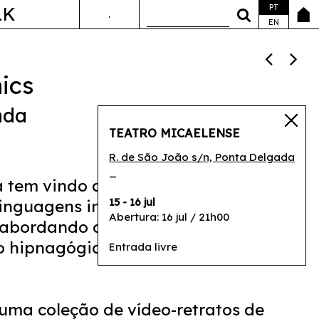
PT
LK
.
ANDA&FALA
EN
ics
nda
TEATRO MICAELENSE
R. de São João s/n, Ponta Delgada
_
 tem vindo a desenvolver discursos
15 - 16 jul
 linguagens intercetam dança, voz,
Abertura: 16 jul / 21h00
, abordando o corpo como um veículo
 hipnagógica e de consciência do
Entrada livre
uma coleção de vídeo-retratos de