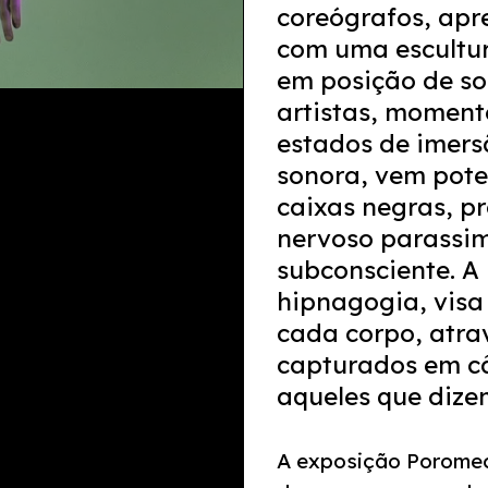
coreógrafos, apr
com uma escultur
em posição de son
artistas, moment
estados de imersã
sonora, vem pote
caixas negras, p
nervoso parassim
subconsciente. A
hipnagogia, visa 
cada corpo, atra
capturados em c
aqueles que dize
A exposição Poromec