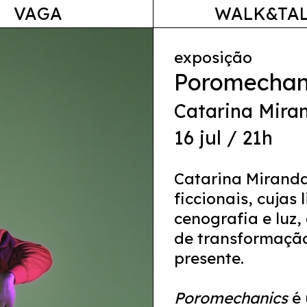
VAGA
WALK&TA
exposição
Poromechan
Catarina Mira
16 jul / 21h
Catarina Miranda
ficcionais, cujas
cenografia e luz
de transformação
presente.
Poromechanics
é 