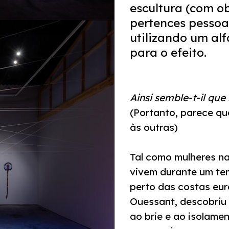
escultura (com ob
pertences pessoai
utilizando um al
para o efeito.
Ainsi semble-t-il que
(Portanto, parece q
às outras)
Tal como mulheres na
vivem durante um tem
perto das costas eur
Ouessant, descobriu m
ao brie e ao isolamen