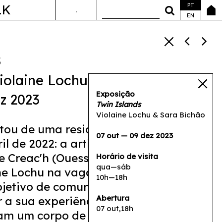
PT
LK
.
ANDA&FALA
EN
s
iolaine Lochu
Exposição
z 2023
Twin Islands
Violaine Lochu & Sara Bichão
ltou de uma residência de um mês,
07 out — 09 dez 2023
il de 2022: a artista visual Sara
e Creac'h (Ouessant, França) e a
Horário de visita
qua—sáb
ne Lochu na vaga (São Miguel,
10h—18h
jetivo de comunicar à distância e
Abertura
 a sua experiência insular, as
07 out,18h
ram um corpo de trabalho que cruza a