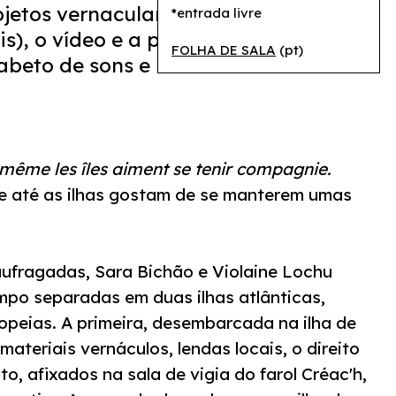
jetos vernaculares e outros
*entrada livre
s), o vídeo e a performance,
FOLHA DE SALA
(pt)
fabeto de sons e movimentos criado
 même les îles aiment se tenir compagnie.
ue até as ilhas gostam de se manterem umas
ufragadas, Sara Bichão e Violaine Lochu
po separadas em duas ilhas atlânticas,
opeias. A primeira, desembarcada na ilha de
ateriais vernáculos, lendas locais, o direito
to, afixados na sala de vigia do farol Créac'h,