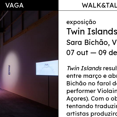
VAGA
WALK&TA
exposição
Twin Island
Sara Bichão
,
V
07 out — 09 de
Twin Islands
resu
entre março e abr
Bichão no farol d
performer Violai
Açores). Com o ob
tentando traduzir
artistas produzi